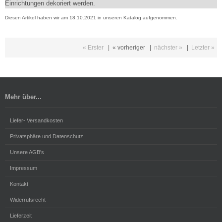
Einrichtungen dekoriert werden.
Diesen Artikel haben wir am 18.10.2021 in unseren Katalog aufgenommen.
« Erster
|
« vorheriger
|
nächster »
|
Letzter »
Mehr über...
Liefer- Versandkosten
Privatsphäre und Datenschutz
Unsere AGB's
Impressum
Kontakt
Widerrufsrecht
Lieferzeit