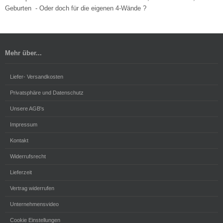
Geburten - Oder doch für die eigenen 4-Wände ?
Mehr über...
Liefer- Versandkosten
Privatsphäre und Datenschutz
Unsere AGB's
Impressum
Kontakt
Widerrufsrecht
Lieferzeit
Vertrag widerrufen
Unternehmensvideo
Cookie Einstellungen