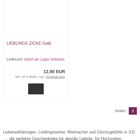
LIEBLINGS ZICKE Gold
Lieferzeit:
sofort ab Lager lieferbar
12,90 EUR
inkl. 19 % MwSt. zzgl.
Versandkosten
Seiten:
1
Liebeserklärungen, Lieblingswörter, Mutmacher und Glücksgefühle in 3-D
.... die perfekte Geschenkidee für den/die Liebste, für Hochzeiten,