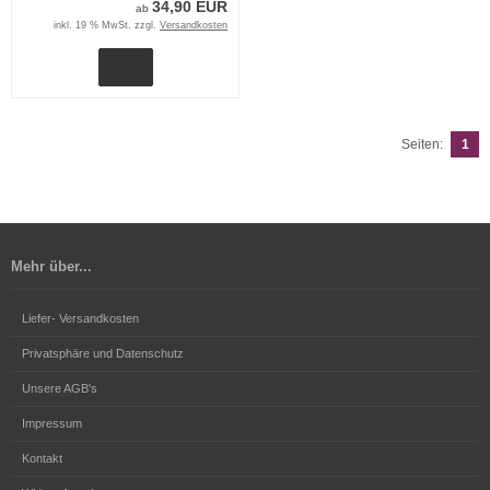
34,90 EUR
ab
inkl. 19 % MwSt. zzgl.
Versandkosten
Seiten:
1
Mehr über...
Liefer- Versandkosten
Privatsphäre und Datenschutz
Unsere AGB's
Impressum
Kontakt