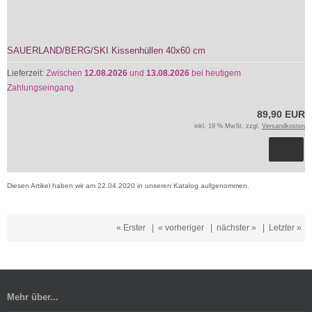
SAUERLAND/BERG/SKI Kissenhüllen 40x60 cm
Lieferzeit:
Zwischen
12.08.2026
und
13.08.2026
bei heutigem
Zahlungseingang
89,90 EUR
inkl. 19 % MwSt. zzgl.
Versandkosten
Diesen Artikel haben wir am 22.04.2020 in unseren Katalog aufgenommen.
« Erster
|
« vorheriger
|
nächster »
|
Letzter »
Mehr über...