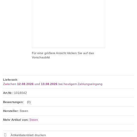
Für eine größere Ansicht klicken Sie auf das
Vorschaubild
Lieferzeit:
Zwischen
12.08.2026
und
13.08.2026
bei heutigem Zahlungseingang
Art.Nr.:
1016042
Bewertungen:
(0)
Hersteller:
Steen
Mehr Artikel von:
Steen
Artikeldatenblatt drucken