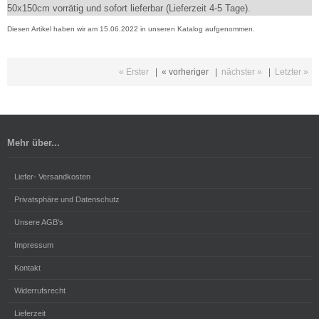
50x150cm vorrätig und sofort lieferbar (Lieferzeit 4-5 Tage).
Diesen Artikel haben wir am 15.06.2022 in unseren Katalog aufgenommen.
« Erster
|
« vorheriger
|
nächster »
|
Letzter »
Mehr über...
Liefer- Versandkosten
Privatsphäre und Datenschutz
Unsere AGB's
Impressum
Kontakt
Widerrufsrecht
Lieferzeit