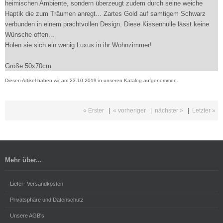
heimischen Ambiente, sondern überzeugt zudem durch seine weiche
Haptik die zum Träumen anregt... Zartes Gold auf samtigem Schwarz
verbunden in einem prachtvollen Design. Diese Kissenhülle lässt keine
Wünsche offen...
Holen sie sich ein wenig Luxus in ihr Wohnzimmer!
Größe 50x70cm
Diesen Artikel haben wir am 23.10.2019 in unseren Katalog aufgenommen.
« Erster
|
« vorheriger
|
nächster »
|
Letzter »
Mehr über...
Liefer- Versandkosten
Privatsphäre und Datenschutz
Unsere AGB's