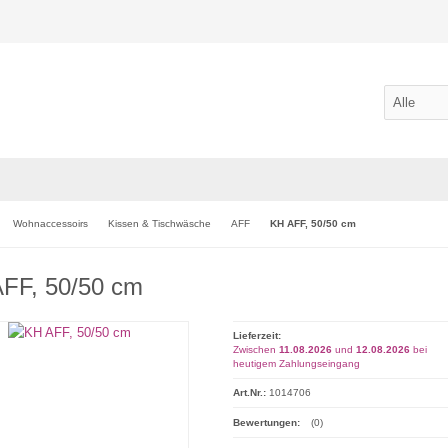
Wohnaccessoirs
Kissen & Tischwäsche
AFF
KH AFF, 50/50 cm
FF, 50/50 cm
Lieferzeit:
Zwischen
11.08.2026
und
12.08.2026
bei
heutigem Zahlungseingang
Art.Nr.:
1014706
Bewertungen:
(0)