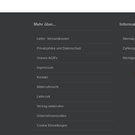
Mehr über...
Informa
Liefer- Versandkosten
Sitemap
Privatsphäre und Datenschutz
Zahlung
Unsere AGB's
Wichtige
Impressum
Kontakt
Widerrufsrecht
Lieferzeit
Vertrag widerrufen
Unternehmensvideo
Cookie Einstellungen