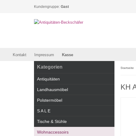
Kundengruppe:
Gast
Kontakt
Impressum
Kasse
Kategorien
Startseite
Antiquitäten
KH A
Landhausmöbel
Polstermöbel
S A L E
Tische & Stühle
Wohnaccessoirs