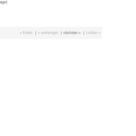
Tage)
« Erster
|
« vorheriger
|
nächster »
|
Letzter »