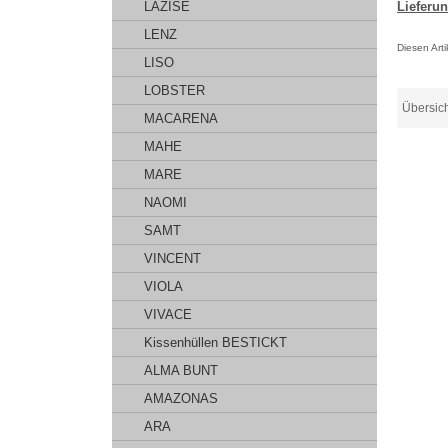
LAZISE
Lieferun
LENZ
Diesen Art
LISO
LOBSTER
Übersic
MACARENA
MAHE
MARE
NAOMI
SAMT
VINCENT
VIOLA
VIVACE
Kissenhüllen BESTICKT
ALMA BUNT
AMAZONAS
ARA