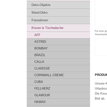
Deko-Objekte
Wand-Deko
Fotorahmen
Kissen & Tischwäsche
Für eine gr
Vorschaubi
AFF
ASTRID
BOMBAY
BRAZIL
CALLA
CLARISSE
PRODU
CORNWALL CREME
CUBA
Unsere K
FELLHERZ
Urlaubss
Die Kiss
GLAMOUR
Bild ab.
HAWAII