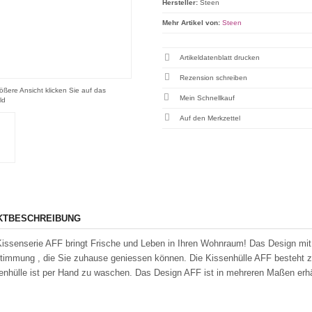
Hersteller:
Steen
Mehr Artikel von:
Steen
Artikeldatenblatt drucken
Rezension schreiben
ößere Ansicht klicken Sie auf das
Mein Schnellkauf
ld
KTBESCHREIBUNG
issenserie AFF bringt Frische und Leben in Ihren Wohnraum! Das Design mit 
timmung , die Sie zuhause geniessen können. Die Kissenhülle AFF besteht
enhülle ist per Hand zu waschen. Das Design AFF ist in mehreren Maßen erhä