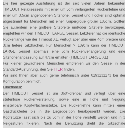
Die hier gezeigte Ausführung ist der seit vielen Jahren bekannten
TIMEOUT Relaxsessels mit einer um 5cm verlängerten Rückenlehne und
einer um 3,5cm angehobenen Sitzhöhe. Sessel und Hocker sind optimal
abgestimmt für Menschen mit einer Körpergröße größer 185cm. Sollten
Sie außerdem eine größere Sitzbreite und/oder Sitztiefe bevorzugen,
empfehlen wir den TIMEOUT LARGE Sessel. Letzterer hat die identische
Rückenlänge wie der Timeout XL, verfügt aber über eine 4cm breitere und
3cm tiefere Sitzflächen. Für Menschen > 189cm kann der TIMEOUT
LARGE Sessel abermals eine 5cm Rückenverlängerung und eine
Sitzhöhenanpassung auf 47cm erhalten (TIMEOUT LARGE XL)
Für kleiner gewachsene Menschen empfehlen wir den Sessel in der
Standard-Ausführung, den Sie
HIER
finden.
Wir sind Ihnen aber auch gerne telefonisch unter 0293231273 bei der
Konfiguration behilflich.
Funktionen:
Der TIMEOUT Sessel ist um 360°-drehbar und verfügt über eine
stufenlose Rückenverstellung, sowie eine in Höhe und Neigung
einstellbare Kopf-/Nachenstütze. Die Rückenlehne kann mittels einer
Gasdruckfeder bis in die Liegeposition herabgesenkt werden. Die
Kopfstütze lässt sich bis zu 5cm in der Höhe verstellt werden und in 3
Neigestufen fixieren. Nach der Benutzung dreht die Sitzschale