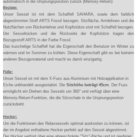
automatisch in die Ursprungsposition zurück (Memory-Return)
Bezüge:
Unser Sessel ist mit dem Schaffell SAHARA, sowie dem farblich
abgestimmten Stoff ARTS Fossil bezogen. Sitzfläche, Armlehnen und die
Nutzflächen von Rückenlehne und Kopfstütze sind mit Schaffell bezogen.
Der Sesselrücken und die Rückseite der Kopfstütze tragen den
Bezugsstoff ARTS in der Farbe Fossil.
Das kuschelige Schaffell hat die Eigenschaft den Benutzer im Winter zu
wärmen und im Sommer zu kühlen. Diese Eigenschaft gibt es bei keinem
anderen Bezugsmaterial und macht es damit einzigartig.
Füße:
Unser Sessel ist mit dem X-Fuss aus Aluminium mit Holzapplikation in
Eiche unbhandelt ausgestattet. Die
Sitzhöhe beträgt 45cm
. Der Fuss
ermöglicht ein Drehen des Sessels um 360° und verfügt über eine
Memory-Return-Funktion, die die Sitzschale in die Ursprungspostion
zurückdreht.
Hocker:
Um die Funktionen des Relaxsessels optimal auskosten zu können, ist
der im Angebot enthaltene Hocker perfekt auf den Sessel abgestimmt.
Der Hocker verfügt über eine abgeschrägte "Sitz"-fläche und ist niedriger