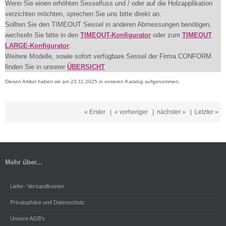
Wenn Sie einen erhöhten Sesselfuss und / oder auf die Holzapplikation
verzichten möchten, sprechen Sie uns bitte direkt an.
Sollten Sie den TIMEOUT Sessel in anderen Abmessungen benötigen,
wechseln Sie bitte in den
TIMEOUT-Konfigurator
oder zum
TIMEOUT
LARGE-Konfigurator
.
Weitere Modelle, sowie sofort verfügbare Sessel der Firma CONFORM
finden Sie in unserer
ÜBERSICHT
Diesen Artikel haben wir am 23.11.2025 in unseren Katalog aufgenommen.
« Erster
|
« vorheriger
|
nächster »
|
Letzter »
Mehr über...
Liefer- Versandkosten
Privatsphäre und Datenschutz
Unsere AGB's