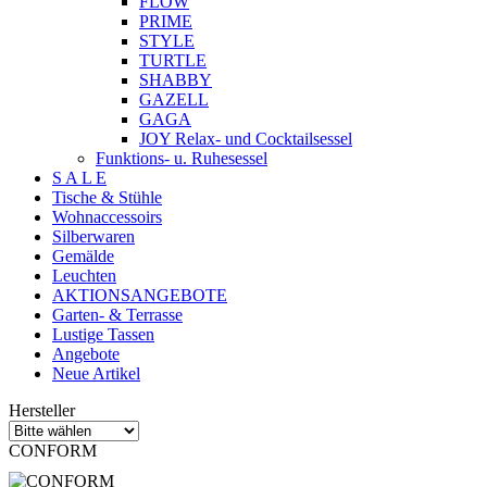
FLOW
PRIME
STYLE
TURTLE
SHABBY
GAZELL
GAGA
JOY Relax- und Cocktailsessel
Funktions- u. Ruhesessel
S A L E
Tische & Stühle
Wohnaccessoirs
Silberwaren
Gemälde
Leuchten
AKTIONSANGEBOTE
Garten- & Terrasse
Lustige Tassen
Angebote
Neue Artikel
Hersteller
CONFORM