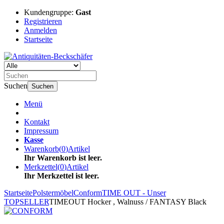
Kundengruppe:
Gast
Registrieren
Anmelden
Startseite
Suchen
Suchen
Menü
Kontakt
Impressum
Kasse
Warenkorb
(
0
)
Artikel
Ihr Warenkorb ist leer.
Merkzettel
(
0
)
Artikel
Ihr Merkzettel ist leer.
Startseite
Polstermöbel
Conform
TIME OUT - Unser
TOPSELLER
TIMEOUT Hocker , Walnuss / FANTASY Black