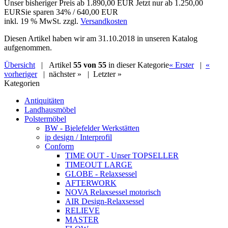
Unser bisheriger Preis ab
1.890,00 EUR
Jetzt nur ab
1.250,00
EUR
Sie sparen 34% / 640,00 EUR
inkl. 19 % MwSt. zzgl.
Versandkosten
Diesen Artikel haben wir am 31.10.2018 in unseren Katalog
aufgenommen.
Übersicht
| Artikel
55 von 55
in dieser Kategorie
« Erster
|
«
vorheriger
|
nächster »
|
Letzter »
Kategorien
Antiquitäten
Landhausmöbel
Polstermöbel
BW - Bielefelder Werkstätten
ip design / Interprofil
Conform
TIME OUT - Unser TOPSELLER
TIMEOUT LARGE
GLOBE - Relaxsessel
AFTERWORK
NOVA Relaxsessel motorisch
AIR Design-Relaxsessel
RELIEVE
MASTER