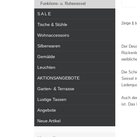
Funktions- u. Ruhesessel
S A L E
Zeige
1
b
Tische & Stühle
Wohnaccessoirs
Silberwaren
Der Desi
Rückenle
Gemälde
weiblich
Leuchten
Die Schi
AKTIONSANGEBOTE
Sessel i
Lederqua
Garten- & Terrasse
Auch der
Lustige Tassen
ist. Da
Angebote
Neue Artikel