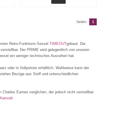
Seiten:
1
esten Retro-Funktions-Sessel
TIMEOUT
gebaut. Die
 verstellbar. Der PRIME wird gelegentlich von unseren
Sessel ein weniger technisches Aussehen hat.
rz oder in Vollpolster erhältlich. Wahlweise kann der
 stehen Bezüge aus Stoff und unterschiedlichen
Charles Eames verglichen, der jedoch nicht verstellbar
 Aamodt
.