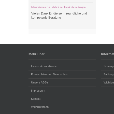
Informationen zur Echtheit der Kundenbewertungen
Vielen Dank für die sehr freundliche und
kompetente Beratung
Mehr über...
Informa
Liefer- Versandkosten
Sitemap
Privatsphäre und Datenschutz
Zahlung
Unsere AGB's
Wichtige
Impressum
Kontakt
Widerrufsrecht