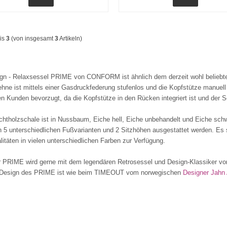
is
3
(von insgesamt
3
Artikeln)
gn - Relaxsessel PRIME von CONFORM ist ähnlich dem derzeit wohl beliebt
hne ist mittels einer Gasdruckfederung stufenlos und die Kopfstütze manuell
en Kunden bevorzugt, da die Kopfstütze in den Rücken integriert ist und der 
chtholzschale ist in Nussbaum, Eiche hell, Eiche unbehandelt und Eiche schwa
n 5 unterschiedlichen Fußvarianten und 2 Sitzhöhen ausgestattet werden. Es
litäten in vielen unterschiedlichen Farben zur Verfügung.
 PRIME wird gerne mit dem legendären Retrosessel und Design-Klassiker von 
s Design des PRIME ist wie beim TIMEOUT vom norwegischen
Designer Jahn