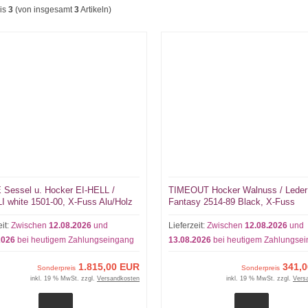
is
3
(von insgesamt
3
Artikeln)
Sessel u. Hocker EI-HELL /
TIMEOUT Hocker Walnuss / Leder
 white 1501-00, X-Fuss Alu/Holz
Fantasy 2514-89 Black, X-Fuss
Aluminium
eit:
Zwischen
12.08.2026
und
Lieferzeit:
Zwischen
12.08.2026
und
2026
bei heutigem Zahlungseingang
13.08.2026
bei heutigem Zahlungse
1.815,00 EUR
341,
Sonderpreis
Sonderpreis
inkl. 19 % MwSt. zzgl.
Versandkosten
inkl. 19 % MwSt. zzgl.
Vers