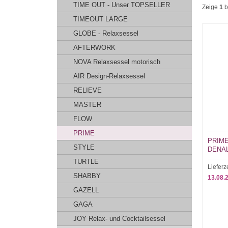
TIME OUT - Unser TOPSELLER
Zeige
1
b
TIMEOUT LARGE
GLOBE - Relaxsessel
AFTERWORK
NOVA Relaxsessel motorisch
AIR Design-Relaxsessel
RELIEVE
MASTER
FLOW
PRIME
PRIME 
STYLE
DENALI
TURTLE
Lieferz
SHABBY
13.08.
GAZELL
GAGA
JOY Relax- und Cocktailsessel