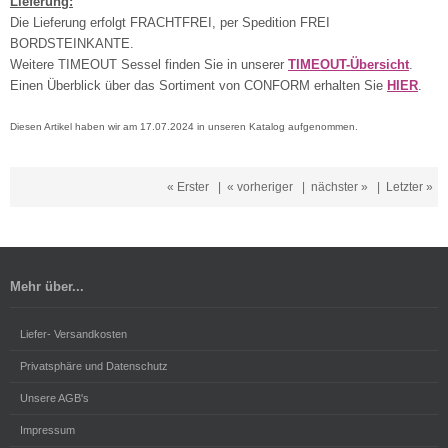
Lieferung:
Die Lieferung erfolgt FRACHTFREI, per Spedition FREI
BORDSTEINKANTE.
Weitere TIMEOUT Sessel finden Sie in unserer
TIMEOUT-Übersicht
.
Einen Überblick über das Sortiment von CONFORM erhalten Sie
HIER
.
Diesen Artikel haben wir am 17.07.2024 in unseren Katalog aufgenommen.
« Erster
|
« vorheriger
|
nächster »
|
Letzter »
Mehr über...
Liefer- Versandkosten
Privatsphäre und Datenschutz
Unsere AGB's
Impressum