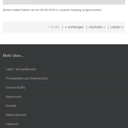
Diesen Artikel haben wir am 20.04.2019 in unseren Katalog aufgenommen.
« Erster
|
« vorheriger
|
nächster »
|
Letzter »
Mehr über...
Liefer- Versandkosten
Privatsphäre und Datenschutz
Unsere AGB's
Impressum
Kontakt
Widerrufsrecht
Lieferzeit