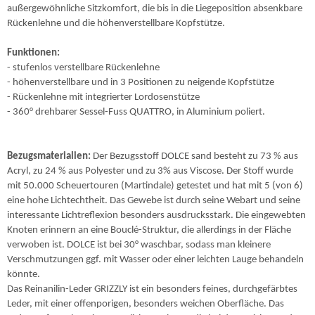
außergewöhnliche Sitzkomfort, die bis in die Liegeposition absenkbare
Rückenlehne und die höhenverstellbare Kopfstütze.
Funktionen:
- stufenlos verstellbare Rückenlehne
- höhenverstellbare und in 3 Positionen zu neigende Kopfstütze
- Rückenlehne mit integrierter Lordosenstütze
- 360° drehbarer Sessel-Fuss QUATTRO, in Aluminium poliert.
Bezugsmaterialien:
Der Bezugsstoff DOLCE sand besteht zu 73 % aus
Acryl, zu 24 % aus Polyester und zu 3% aus Viscose. Der Stoff wurde
mit 50.000 Scheuertouren (Martindale) getestet und hat mit 5 (von 6)
eine hohe Lichtechtheit. Das Gewebe ist durch seine Webart und seine
interessante Lichtreflexion besonders ausdrucksstark. Die eingewebten
Knoten erinnern an eine Bouclé-Struktur, die allerdings in der Fläche
verwoben ist. DOLCE ist bei 30° waschbar, sodass man kleinere
Verschmutzungen ggf. mit Wasser oder einer leichten Lauge behandeln
könnte.
Das Reinanilin-Leder GRIZZLY ist ein besonders feines, durchgefärbtes
Leder, mit einer offenporigen, besonders weichen Oberfläche. Das