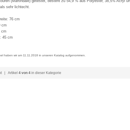
ouren (Martindale) getestet, besteht zu 54,9 % aus Polyester, 38,5% Acryl und
ls sehr lichtecht.
eite: 76 cm
0 cm
6 cm
: 45 cm
ikel haben wir am 11.11.2018 in unseren Katalog aufgenommen.
ht
| Artikel
4 von 4
in dieser Kategorie