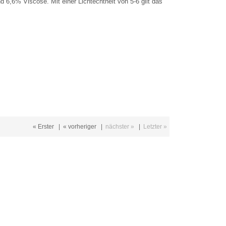
 6,6% Viscose. Mit einer Lichtechtheit von 5-6 gilt das
« Erster
|
« vorheriger
|
nächster »
|
Letzter »