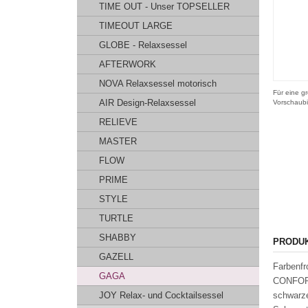
TIME OUT - Unser TOPSELLER
TIMEOUT LARGE
GLOBE - Relaxsessel
AFTERWORK
NOVA Relaxsessel motorisch
Für eine gr
AIR Design-Relaxsessel
Vorschaubi
RELIEVE
MASTER
FLOW
PRIME
STYLE
TURTLE
SHABBY
PRODU
GAZELL
Farbenfr
GAGA
CONFORM
JOY Relax- und Cocktailsessel
schwarze