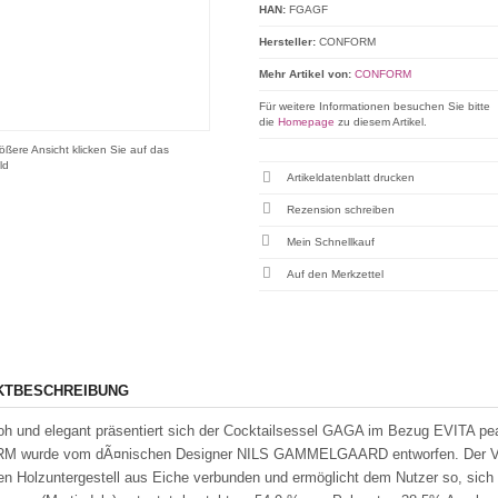
HAN:
FGAGF
Hersteller:
CONFORM
Mehr Artikel von:
CONFORM
Für weitere Informationen besuchen Sie bitte
die
Homepage
zu diesem Artikel.
ößere Ansicht klicken Sie auf das
ld
Artikeldatenblatt drucken
Rezension schreiben
Mein Schnellkauf
KTBESCHREIBUNG
oh und elegant präsentiert sich der Cocktailsessel GAGA im Bezug EVITA pe
 wurde vom dÃ¤nischen Designer NILS GAMMELGAARD entworfen. Der Vollpo
n Holzuntergestell aus Eiche verbunden und ermöglicht dem Nutzer so, sich