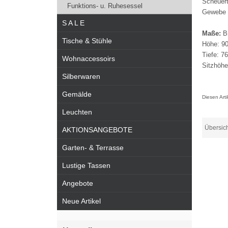
Scheuert
Funktions- u. Ruhesessel
Gewebe a
S A L E
Maße:
Br
Tische & Stühle
Höhe: 9
Tiefe: 7
Wohnaccessoirs
Sitzhöhe
Silberwaren
Gemälde
Diesen Art
Leuchten
Übersic
AKTIONSANGEBOTE
Garten- & Terrasse
Lustige Tassen
Angebote
Neue Artikel