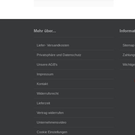
Mehr über...
Informa
Liefer- Versandkosten
Sitemap
Privatsphäre und Datenschutz
Zahlung
Unsere AGB's
Wichtige
Impressum
Kontakt
Widerrufsrecht
Lieferzeit
Vertrag widerrufen
Unternehmensvideo
Cookie Einstellungen