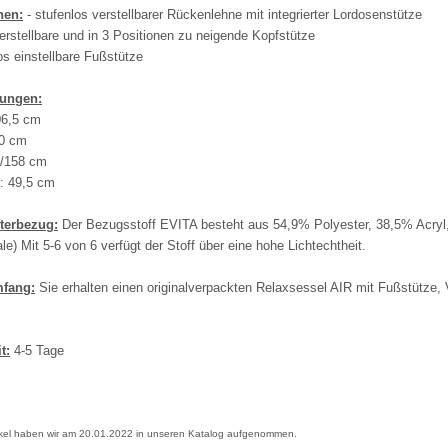
nen:
- stufenlos verstellbarer Rückenlehne mit integrierter Lordosenstütze
erstellbare und in 3 Positionen zu neigende Kopfstütze
los einstellbare Fußstütze
ungen:
06,5 cm
80 cm
0/158 cm
: 49,5 cm
sterbezug:
Der Bezugsstoff EVITA besteht aus 54,9% Polyester, 38,5% Acryl
le) Mit 5-6 von 6 verfügt der Stoff über eine hohe Lichtechtheit.
mfang:
Sie erhalten einen originalverpackten Relaxsessel AIR mit Fußstütze,
t:
4-5 Tage
ikel haben wir am 20.01.2022 in unseren Katalog aufgenommen.