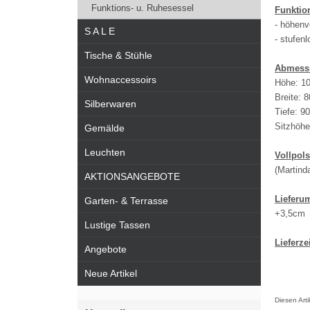
Funktions- u. Ruhesessel
Funktio
- höhenv
S A L E
- stufen
Tische & Stühle
Abmess
Wohnaccessoirs
Höhe: 1
Breite: 
Silberwaren
Tiefe: 9
Sitzhöhe
Gemälde
Leuchten
Vollpol
(Martinda
AKTIONSANGEBOTE
Lieferu
Garten- & Terrasse
+3,5cm
Lustige Tassen
Lieferzei
Angebote
Neue Artikel
Diesen Art