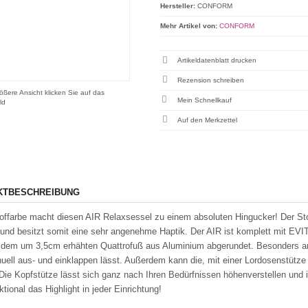
Hersteller:
CONFORM
Mehr Artikel von:
CONFORM
Artikeldatenblatt drucken
Rezension schreiben
ößere Ansicht klicken Sie auf das
Mein Schnellkauf
ld
KTBESCHREIBUNG
offarbe macht diesen AIR Relaxsessel zu einem absoluten Hingucker! Der St
und besitzt somit eine sehr angenehme Haptik. Der AIR ist komplett mit E
 dem um 3,5cm erhähten Quattrofuß aus Aluminium abgerundet. Besonders ange
uell aus- und einklappen lässt. Außerdem kann die, mit einer Lordosenstütze 
Die Kopfstütze lässt sich ganz nach Ihren Bedürfnissen höhenverstellen und i
tional das Highlight in jeder Einrichtung!