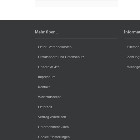
Mehr über...
Informa
Liefer- Versandkosten
Sitemap
Privatsphäre und Datenschutz
Zahlung
Unsere AGB's
Wichtige
Impressum
Kontakt
Widerrufsrecht
Lieferzeit
Vertrag widerrufen
Unternehmensvideo
Cookie Einstellungen