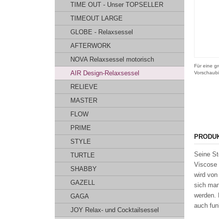
TIME OUT - Unser TOPSELLER
TIMEOUT LARGE
GLOBE - Relaxsessel
AFTERWORK
NOVA Relaxsessel motorisch
Für eine gr
AIR Design-Relaxsessel
Vorschaubi
RELIEVE
MASTER
FLOW
PRIME
PRODU
STYLE
Seine St
TURTLE
Viscose 
SHABBY
wird von
GAZELL
sich man
werden. 
GAGA
auch funk
JOY Relax- und Cocktailsessel