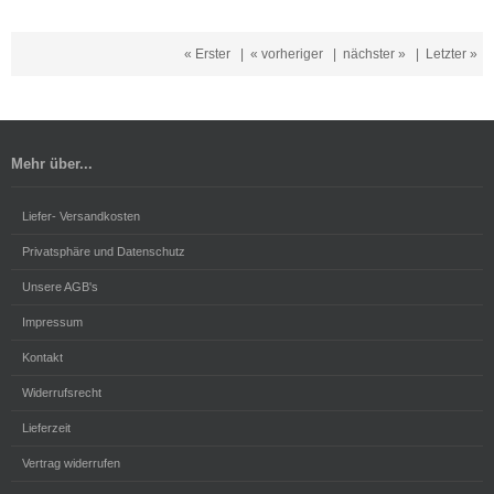
« Erster
|
« vorheriger
|
nächster »
|
Letzter »
Mehr über...
Liefer- Versandkosten
Privatsphäre und Datenschutz
Unsere AGB's
Impressum
Kontakt
Widerrufsrecht
Lieferzeit
Vertrag widerrufen