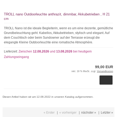
TROLL nano Outdoorleuchte anthrazit, dimmbar, Akkubetrieben , H 21
cm
TROLL Nano ist die ideale Begleiterin, wenn es um eine dezente, gemütliche
Grundbeleuchtung geht. Kabellos, Akkubetrieben, stylisch und elegant. Auf
dem Couchtisch oder beim Sundowner auf der Terrasse erzeugt die
elegangte Kleine Outdoorleuchte eine romatische Atmosphère.
Lieferzeit:
Zwischen
12.08.2026
und
13.08.2026
bei heutigem
Zahlungseingang
99,00 EUR
inkl. 19 % MwSt. zzgl.
Versandkosten
Diesen Artikel haben wir am 12.08.2022 in unseren Katalog aufgenommen.
« Erster
|
« vorheriger
|
nächster »
|
Letzter »