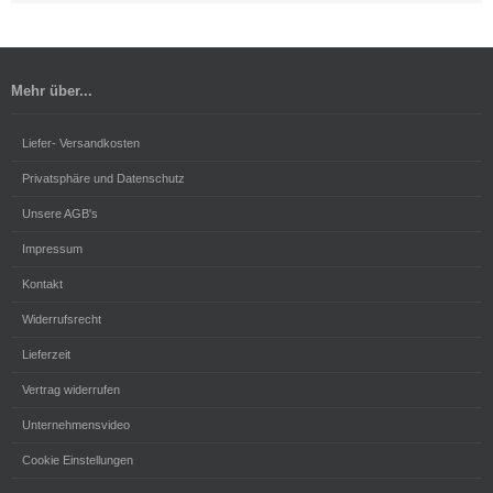
Mehr über...
Liefer- Versandkosten
Privatsphäre und Datenschutz
Unsere AGB's
Impressum
Kontakt
Widerrufsrecht
Lieferzeit
Vertrag widerrufen
Unternehmensvideo
Cookie Einstellungen