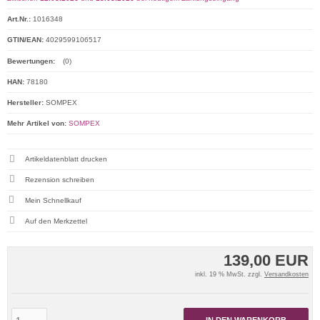
Art.Nr.:
1016348
GTIN/EAN:
4029599106517
Bewertungen:
(0)
HAN:
78180
Hersteller:
SOMPEX
Mehr Artikel von:
SOMPEX
Artikeldatenblatt drucken
Rezension schreiben
Mein Schnellkauf
139,00 EUR
inkl. 19 % MwSt. zzgl.
Versandkosten