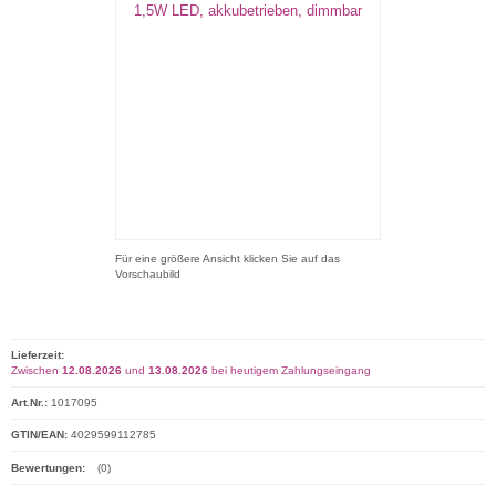
Für eine größere Ansicht klicken Sie auf das
Vorschaubild
Lieferzeit:
Zwischen
12.08.2026
und
13.08.2026
bei heutigem Zahlungseingang
Art.Nr.:
1017095
GTIN/EAN:
4029599112785
Bewertungen:
(0)