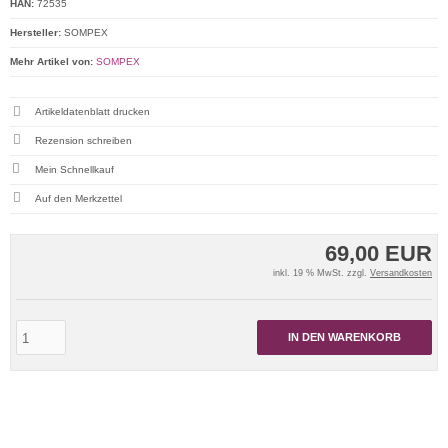
HAN:
72535
Hersteller:
SOMPEX
Mehr Artikel von:
SOMPEX
Artikeldatenblatt drucken
Rezension schreiben
Mein Schnellkauf
69,00 EUR
inkl. 19 % MwSt. zzgl.
Versandkosten
IN DEN WARENKORB