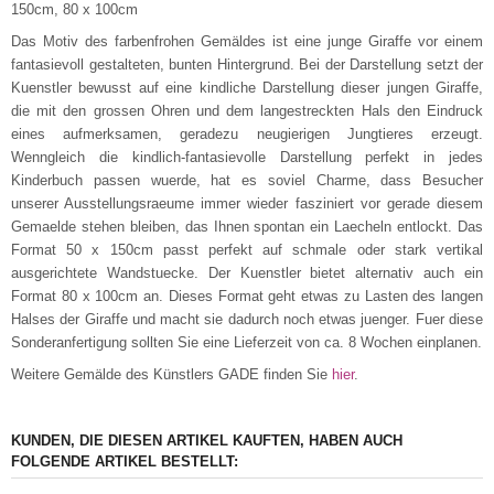
150cm, 80 x 100cm
Das Motiv des farbenfrohen Gemäldes ist eine junge Giraffe vor einem
fantasievoll gestalteten, bunten Hintergrund. Bei der Darstellung setzt der
Kuenstler bewusst auf eine kindliche Darstellung dieser jungen Giraffe,
die mit den grossen Ohren und dem langestreckten Hals den Eindruck
eines aufmerksamen, geradezu neugierigen Jungtieres erzeugt.
Wenngleich die kindlich-fantasievolle Darstellung perfekt in jedes
Kinderbuch passen wuerde, hat es soviel Charme, dass Besucher
unserer Ausstellungsraeume immer wieder fasziniert vor gerade diesem
Gemaelde stehen bleiben, das Ihnen spontan ein Laecheln entlockt. Das
Format 50 x 150cm passt perfekt auf schmale oder stark vertikal
ausgerichtete Wandstuecke. Der Kuenstler bietet alternativ auch ein
Format 80 x 100cm an. Dieses Format geht etwas zu Lasten des langen
Halses der Giraffe und macht sie dadurch noch etwas juenger. Fuer diese
Sonderanfertigung sollten Sie eine Lieferzeit von ca. 8 Wochen einplanen.
Weitere Gemälde des Künstlers GADE finden Sie
hier
.
KUNDEN, DIE DIESEN ARTIKEL KAUFTEN, HABEN AUCH
FOLGENDE ARTIKEL BESTELLT: