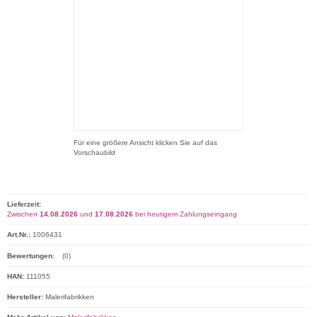
Für eine größere Ansicht klicken Sie auf das
Vorschaubild
Lieferzeit:
Zwischen
14.08.2026
und
17.08.2026
bei heutigem Zahlungseingang
Art.Nr.:
1006431
Bewertungen:
(0)
HAN:
111055
Hersteller:
Malerifabrikken