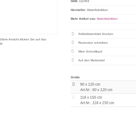
HAN:
111063
Hersteller:
Malerifabrikken
Mehr Artikel von:
Malerifabrikken
Artikeldatenblatt drucken
ößere Ansicht klicken Sie auf das
Rezension schreiben
ld
Mein Schnellkauf
Größe
90 x 120 cm
Art.Nr.: 90 x 120 cm
118 x 150 cm
Art.Nr.: 118 x 150 cm