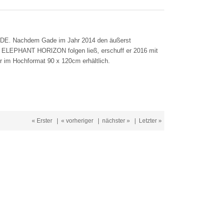
GADE. Nachdem Gade im Jahr 2014 den äußerst
EPHANT HORIZON folgen ließ, erschuff er 2016 mit
r im Hochformat 90 x 120cm erhältlich.
« Erster
|
« vorheriger
|
nächster »
|
Letzter »