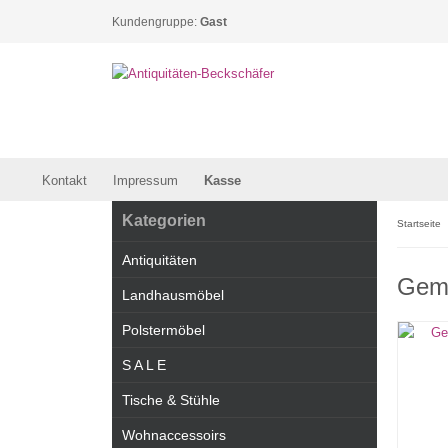
Kundengruppe:
Gast
Kontakt
Impressum
Kasse
Kategorien
Startseite
Antiquitäten
Gemä
Landhausmöbel
Polstermöbel
S A L E
Tische & Stühle
Wohnaccessoirs