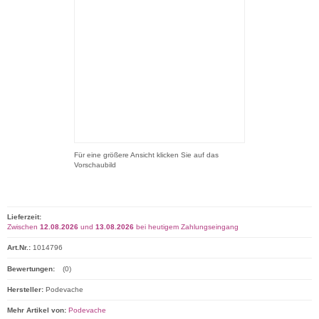
Für eine größere Ansicht klicken Sie auf das
Vorschaubild
Lieferzeit:
Zwischen
12.08.2026
und
13.08.2026
bei heutigem Zahlungseingang
Art.Nr.:
1014796
Bewertungen:
(0)
Hersteller:
Podevache
Mehr Artikel von:
Podevache