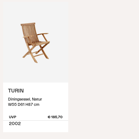
TURIN
Diningsessel, Natur
W55 D61 H87 cm
UVP
€ 185,70
2002