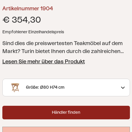
Artikelnummer 1904
€ 354,30
Empfohlener Einzelhandelspreis
Sind dies die preiswertesten Teakmöbel auf dem
Markt? Turin bietet Ihnen durch die zahlreichen
Teile in jedem Fall ungeahnte Möglichkeiten, um die
Lesen Sie mehr über das Produkt
für Sie perfekte Lösung zusammenzustellen.
Gemeinsam ist allen Möbelstücken, dass sie leicht
zu platzieren und zusammenklappbar sind, und
Größe: Ø80 H74 cm
sich somit auch für kleinere Flächen wie z. B.
Balkone eignen. Wenn Sie gerne bequemer sitzen,
ergänzen Sie die Stühle mit der Sitzauflage Solo.
Händler finden